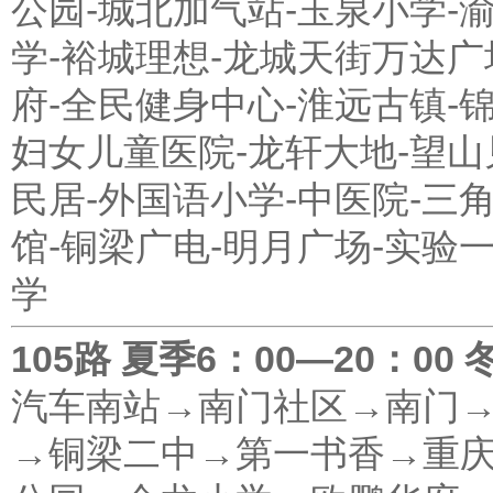
公园-城北加气站-玉泉小学-
学-裕城理想-龙城天街万达广
府-全民健身中心-淮远古镇-锦
妇女儿童医院-龙轩大地-望山
民居-外国语小学-中医院-三角
馆-铜梁广电-明月广场-实验一
学
105路 夏季6：00—20：00 
汽车南站→南门社区→南门
→铜梁二中→第一书香→重