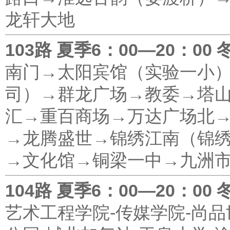
龙轩大地
103路 夏季6：00—20：00 
南门→太阳宾馆（实验一小
司）→群龙广场→教委→塔
汇→重百商场→万达广场北
→龙腾盛世→锦绣江南（锦绣
→文化馆→铜梁一中→九洲
104路 夏季6：00—20：00 
艺术工程学院-传媒学院-尚品