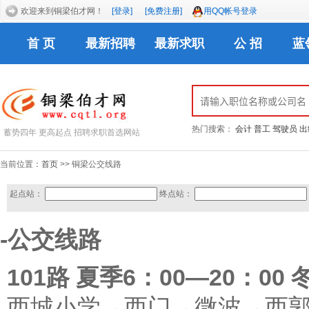
欢迎来到铜梁伯才网！
[登录]
[免费注册]
用QQ帐号登录
首 页
最新招聘
最新求职
公 招
蓝
热门搜索：
会计
普工
驾驶员
出
蓄势四年 更高起点 招聘求职首选网站
当前位置：
首页
>> 铜梁公交线路
起点站：
终点站：
-公交线路
101路 夏季6：00—20：00 
西城小学→西门→微波→西