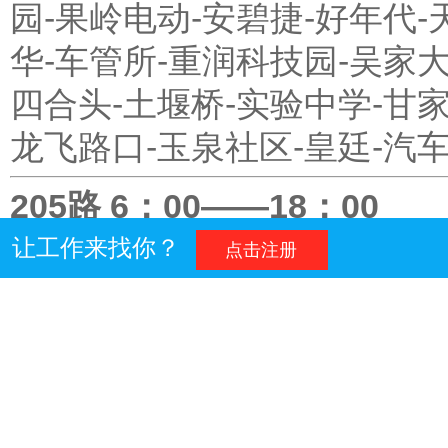
园-果岭电动-安碧捷-好年代-
华-车管所-重润科技园-吴家大
四合头-土堰桥-实验中学-甘家
龙飞路口-玉泉社区-皇廷-汽
205路 6：00——18：00
汽车东站—绿油坡蔬菜—斑
让工作来找你？
点击注册
—冬笋村—庆隆场镇
301路 首06:00末20:00
北门→金盾花园→龙华公司
超联购物中心→玉泉公园→