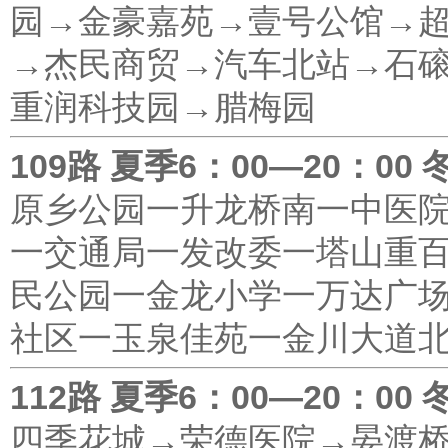
园→金豪嘉苑→壹号公馆→
→杰民商贸→汽车北站→石
重润科技园→腊梅园
109路 夏季6：00—20：00 
原乡公园一升龙桥南一中医
一交通局一发改委一塔山重
民公园一金龙小学一万达广场
社区一玉泉佳苑一金川大道
112路 夏季6：00—20：00 
四季花城→荣德医院→晏渡