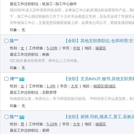
最近工作过的职位：机加工--加工中心操作
我2000年进入宗申零部件机加部，从事加工中心机床调试机加零部件产品，
下，加工中心调试和操作工作了十几年耳朵都是正常的，后头耳朵得了耳病耳
宗申做加工中心，主要是想回铜梁老家上班，如果有公司认可，那就直接回铜
印象： 无
陈**
【全职】其他文职类职位,仓库经理/主管
性别：
女
| 工作经验：
5-10年
| 学历：
中技
| 地区：
铜梁区
最近工作过的职位：检验
IQC组长兼供应商管理，两年以上工作经验。
印象： 无
傅**
【全职】文员&#x2F;秘书,其他文职类职
性别：
女
| 工作经验：
1-3年
| 学历：
大专
| 地区：
铜梁区/新城区
最近工作过的职位：后勤管理
性格踏实认真，有责任心，学习和适应能力较强。 平时对待工作认真负责，有
印象： 无
陈**
【全职】厨师,司机,模具工,普工,采购员,
性别：
男
| 工作经验：
5-10年
| 学历：
大专
| 地区：
铜梁区
最近工作过的职位：厨师