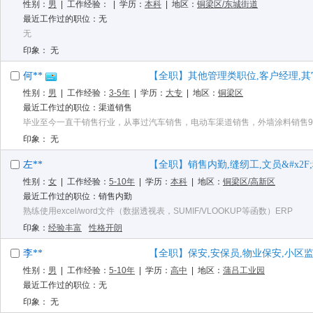
性别：
男
| 工作经验：
| 学历：
本科
| 地区：
铜梁区/东城街道
最近工作过的职位：无
无
印象： 无
何**
【全职】其他管理类职位,客户经理,其它
性别：
男
| 工作经验：
3-5年
| 学历：
大专
| 地区：
铜梁区
最近工作过的职位：渠道销售
毕业至今一直干销售行业，从事过汽车销售，电动车渠道销售，外墙涂料销售
印象： 无
左**
【全职】销售内勤,缝纫工,文员&#x2F;秘
性别：
女
| 工作经验：
5-10年
| 学历：
本科
| 地区：
铜梁区/高新区
最近工作过的职位：销售内勤
熟练使用excel/word文件（数据透视表，SUMIF/VLOOKUP等函数）ERP
印象：
经验丰富
性格开朗
李**
【全职】保安,安保员,物业保安,小区
性别：
男
| 工作经验：
5-10年
| 学历：
高中
| 地区：
蒲吕工业园
最近工作过的职位：无
印象： 无