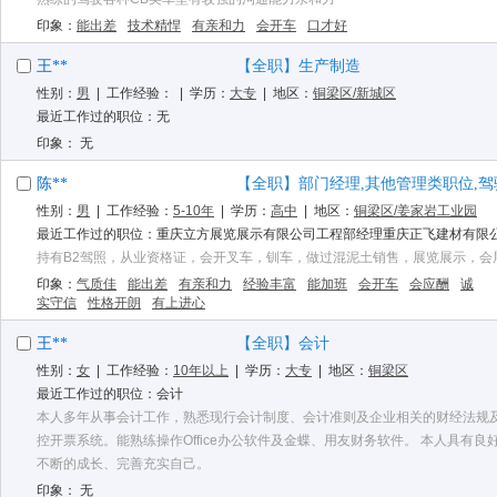
印象：
能出差
技术精悍
有亲和力
会开车
口才好
王**
【全职】生产制造
性别：
男
| 工作经验：
| 学历：
大专
| 地区：
铜梁区/新城区
最近工作过的职位：无
印象： 无
陈**
【全职】部门经理,其他管理类职位,驾驶员
性别：
男
| 工作经验：
5-10年
| 学历：
高中
| 地区：
铜梁区/姜家岩工业园
最近工作过的职位：重庆立方展览展示有限公司工程部经理重庆正飞建材有限
持有B2驾照，从业资格证，会开叉车，钏车，做过混泥土销售，展览展示，会
印象：
气质佳
能出差
有亲和力
经验丰富
能加班
会开车
会应酬
诚
实守信
性格开朗
有上进心
王**
【全职】会计
性别：
女
| 工作经验：
10年以上
| 学历：
大专
| 地区：
铜梁区
最近工作过的职位：会计
本人多年从事会计工作，熟悉现行会计制度、会计准则及企业相关的财经法规
控开票系统。能熟练操作Office办公软件及金蝶、用友财务软件。 本人具
不断的成长、完善充实自己。
印象： 无