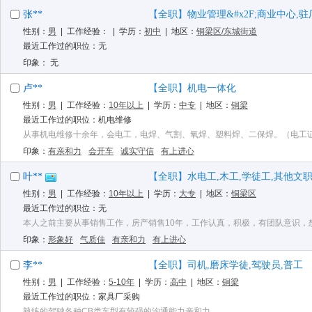
张**
【全职】物业管理&#x2F;商业中心,驻厂
性别：
男
| 工作经验：
| 学历：
初中
| 地区：
铜梁区/东城街道
最近工作过的职位：无
印象： 无
卢**
【全职】机电一体化
性别：
男
| 工作经验：
10年以上
| 学历：
中专
| 地区：
铜梁
最近工作过的职位：机电维修
从事机电维修十余年，会电工，电焊、气割、氧焊、塑料焊、二保焊。（电工
印象：
有亲和力
会开车
诚实守信
有上进心
叶**
【全职】水电工,木工,学徒工,其他文职类
性别：
男
| 工作经验：
10年以上
| 学历：
大专
| 地区：
铜梁区
最近工作过的职位：无
本人之前主要从事销售工作，房产销售10年，工作认真，积极，有团队意识，
印象：
形象好
气质佳
有亲和力
有上进心
李**
【全职】司机,磨床学徒,驾驶员,普工
性别：
男
| 工作经验：
5-10年
| 学历：
高中
| 地区：
铜梁
最近工作过的职位：家具厂采购
熟练的驾驶各种CB类车型有较强的沟通能力亲和力