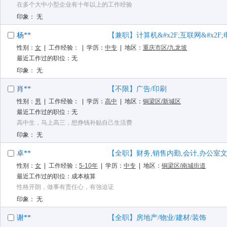
在多个大中小型企业有十年以上的工作经验
印象： 无
杨**
【兼职】计算机&#x2F;互联网&#x2F;
性别：
女
| 工作经验：
| 学历：
中专
| 地区：
重庆市区/九龙坡
最近工作过的职位：无
印象： 无
肖**
【不限】广告/印刷
性别：
男
| 工作经验：
| 学历：
高中
| 地区：
铜梁区/新城区
最近工作过的职位：无
高中生，马上高三，想挣钱补贴自己生活费
印象： 无
卓**
【全职】财务,销售内勤,会计,办公室文员
性别：
女
| 工作经验：
5-10年
| 学历：
中专
| 地区：
铜梁区/南城街道
最近工作过的职位：成本核算
性格开朗，做事有责任心，有強迫证
印象： 无
谢**
【全职】房地产/物业/建材/装饰