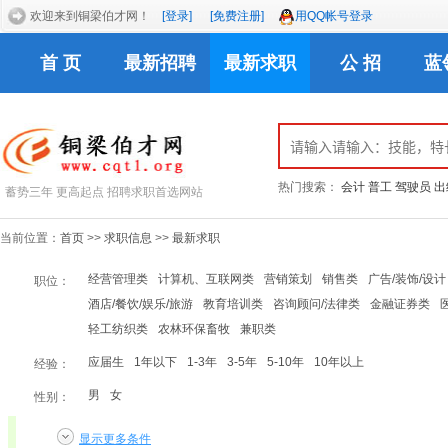
欢迎来到铜梁伯才网！
[登录]
[免费注册]
用QQ帐号登录
首 页
最新招聘
最新求职
公 招
蓝
热门搜索：
会计
普工
驾驶员
出
蓄势三年 更高起点 招聘求职首选网站
当前位置：
首页
>>
求职信息
>>
最新求职
经营管理类
计算机、互联网类
营销策划
销售类
广告/装饰/设计
职位：
酒店/餐饮/娱乐/旅游
教育培训类
咨询顾问/法律类
金融证券类
轻工纺织类
农林环保畜牧
兼职类
应届生
1年以下
1-3年
3-5年
5-10年
10年以上
经验：
男
女
性别：
显示更多条件